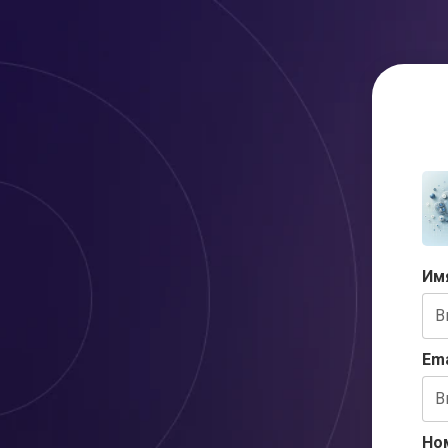
Им
Ema
Но