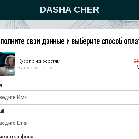
DASHA CHER
полните свои данные и
выберите способ опл
Курс по нейросетям
$
1
Курсы и материалы
я
il
мер телефона