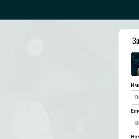
За
Им
Ema
Но