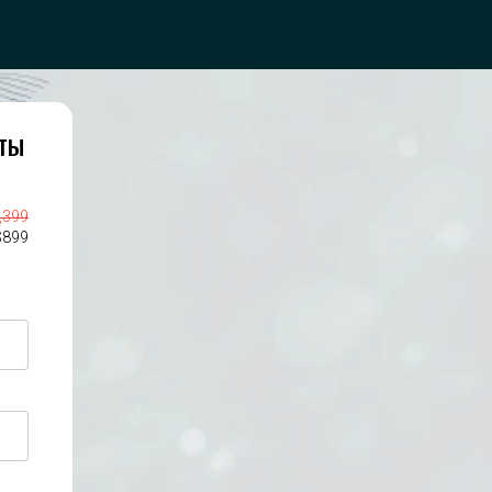
аты
,399
$
899