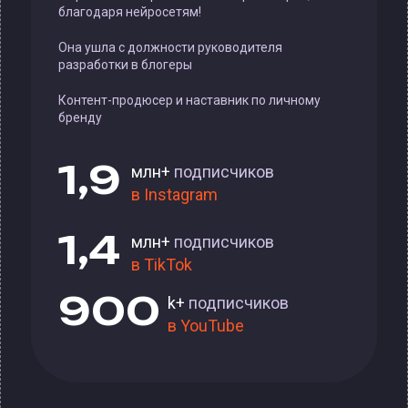
благодаря нейросетям!
Она ушла с должности руководителя
разработки в блогеры
Контент-продюсер и наставник по личному
бренду
1,9
млн+
подписчиков
в Instagram
1,4
млн+
подписчиков
в TikTok
900
k+
подписчиков
в YouTube