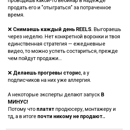
проводишь какой-то вебинар в надежде
продать его и "отыграться" за потраченное
время.
❌
Снимаешь каждый день REELS
. Выгораешь
через неделю. Нет конкретной воронки и твоя
единственная стратегия — ежедневные
видео, то можно успеть состариться, прежде
чем пойдут продажи...
❌
Делаешь прогревы сторис
, а у
подписчиков на них уже аллергия.
А некоторые эксперты делают запуск
В
МИНУС!
Потому что
платят
продюсеру, монтажеру и
тд, а в итоге
почти никому не продают..