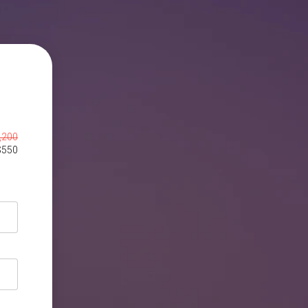
,200
$
550