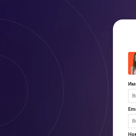
Им
Ema
Но