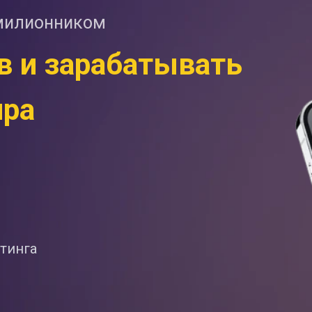
милионником
в и зарабатывать
ира
тинга